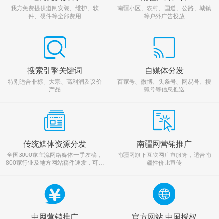
我方免费提供道闸安装、维护、软
南疆小区、农村、国道、公路、城镇
件、硬件等全部费用
等户外广告投放
搜索引擎关键词
自媒体分发
特别适合非标、大宗、高利润及议价
百家号、微博、头条号、网易号、搜
产品
狐号等信息推送
传统媒体资源分发
南疆网营销推广
全国3000家主流网络媒体一手发稿，
南疆网旗下互联网广宣服务，适合南
800家行业及地方网站稿件速发，可增
疆性价比宣传
加外链，SEO优化。权威媒体、门户
媒体、区域媒体；
中网营销推广
官方网站.中国授权