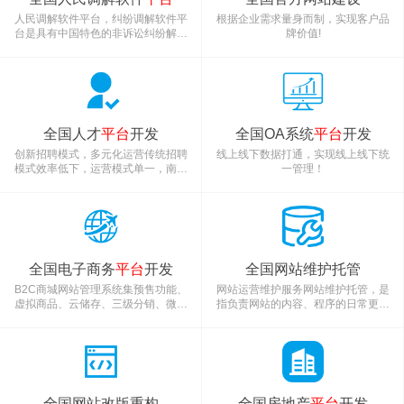
人民调解软件平台，纠纷调解软件平
根据企业需求量身而制，实现客户品
台是具有中国特色的非诉讼纠纷解决
牌价值!
方式之一，因其便捷、免费等优势，
成为维护社会和谐稳定的第一道防
线。人民调解，是指人民调解委员会
通过说服、疏导等方法，促使当事人
在平等协商基础上自愿达成调解协
议，解决民间纠纷的活动。为了让人
全国人才
平台
开发
全国OA系统
平台
开发
民调解，纠纷调解的实时投诉、沟
通、跟进、反馈等对投诉人的快速响
创新招聘模式，多元化运营传统招聘
线上线下数据打通，实现线上线下统
应，内部的流程更加科学，让其数字
模式效率低下，运营模式单一，南疆
一管理！
化、
网人才系统致力于解决传统招聘模式
带来的种种问题，打破传统招聘模式
壁垒，打造符合时代特征的创新性招
聘新模式，视频招聘、红包招聘、直
播带岗，为招聘业务的开展注入新的
活力，紧跟时代脚步，给招聘带来不
全国电子商务
平台
开发
全国网站维护托管
一样的体验。智能化招聘，全面拥抱
招聘3.0时代随着企业招聘渠道、HR
B2C商城网站管理系统集预售功能、
网站运营维护服务网站维护托管，是
工作方式的变化，南疆网人才系统
虚拟商品、云储存、三级分销、微信
指负责网站的内容、程序的日常更新
公众号、组合套餐、多人拼团等众多
维护。网站的正常运转是公司网上业
功能于一身的营销型商城管理系统。
务来源的重要保障，网站在运行过程
电脑网站+手机网站+微信公众号+小程
中经常会碰到网站不能访问、数据库
序 四种需求一次搞定。系统底层内置
访问出错、网站被黑客入侵、空间域
多层安全防护、有效应对安全检查。
名到期等情况，如果没有专人来维
支持预售、折扣、拼团、签到、组合
护，往往事情已经发生很长时间您还
全国网站改版重构
全国房地产
平台
开发